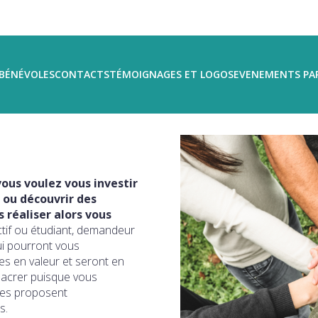
BÉNÉVOLES
CONTACTS
TÉMOIGNAGES ET LOGOS
EVENEMENTS PA
ous voulez vous investir
 ou découvrir des
réaliser alors vous
ctif ou étudiant, demandeur
ui pourront vous
s en valeur et seront en
sacrer puisque vous
ires proposent
s.