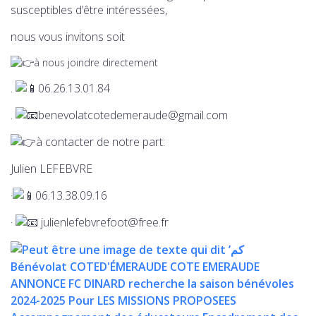
susceptibles d’être intéressées,
nous vous invitons soit
à nous joindre directement
.
06.26.13.01.84
.
benevolatcotedemeraude@gmail.com
à contacter de notre part:
Julien LEFEBVRE
·
06.13.38.09.16
·
julienlefebvrefoot@free.fr