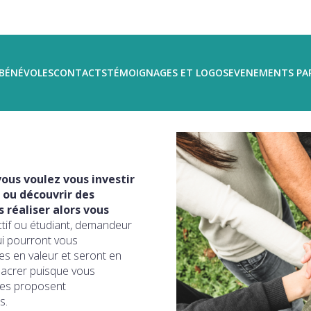
BÉNÉVOLES
CONTACTS
TÉMOIGNAGES ET LOGOS
EVENEMENTS PA
ous voulez vous investir
 ou découvrir des
réaliser alors vous
ctif ou étudiant, demandeur
ui pourront vous
s en valeur et seront en
sacrer puisque vous
ires proposent
s.