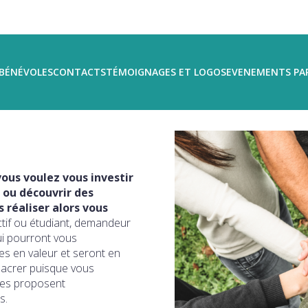
BÉNÉVOLES
CONTACTS
TÉMOIGNAGES ET LOGOS
EVENEMENTS PA
ous voulez vous investir
 ou découvrir des
réaliser alors vous
ctif ou étudiant, demandeur
ui pourront vous
s en valeur et seront en
sacrer puisque vous
ires proposent
s.