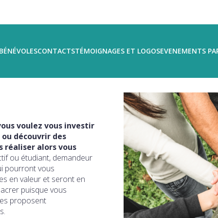
BÉNÉVOLES
CONTACTS
TÉMOIGNAGES ET LOGOS
EVENEMENTS PA
ous voulez vous investir
 ou découvrir des
réaliser alors vous
ctif ou étudiant, demandeur
ui pourront vous
s en valeur et seront en
sacrer puisque vous
ires proposent
s.