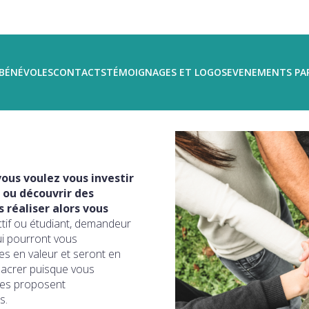
BÉNÉVOLES
CONTACTS
TÉMOIGNAGES ET LOGOS
EVENEMENTS PA
ous voulez vous investir
 ou découvrir des
réaliser alors vous
ctif ou étudiant, demandeur
ui pourront vous
s en valeur et seront en
sacrer puisque vous
ires proposent
s.