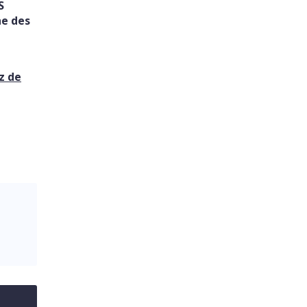
S
he des
z de