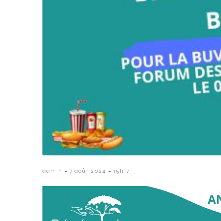
-
-
admin
7 août 2024
15h17