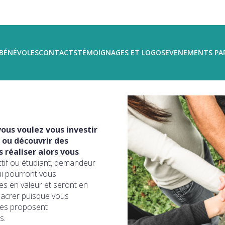
BÉNÉVOLES
CONTACTS
TÉMOIGNAGES ET LOGOS
EVENEMENTS PA
ous voulez vous investir
 ou découvrir des
réaliser alors vous
ctif ou étudiant, demandeur
ui pourront vous
s en valeur et seront en
sacrer puisque vous
ires proposent
s.