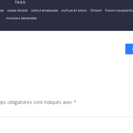
TAGS:
les
cosec dinard
cote d emeraude
culture et loisirs
Dinard
Forum associati
missions benevoles
ps obligatoires sont indiqués avec
*