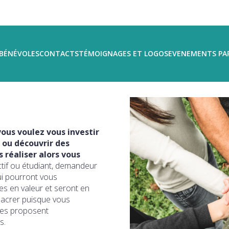
BÉNÉVOLES
CONTACTS
TÉMOIGNAGES ET LOGOS
EVENEMENTS PA
ous voulez vous investir
 ou découvrir des
réaliser alors vous
ctif ou étudiant, demandeur
ui pourront vous
s en valeur et seront en
sacrer puisque vous
ires proposent
s.