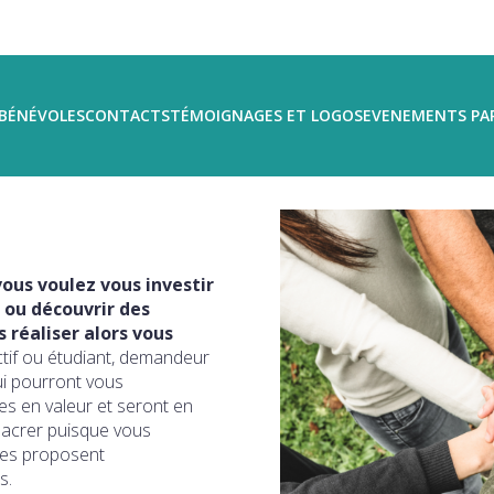
BÉNÉVOLES
CONTACTS
TÉMOIGNAGES ET LOGOS
EVENEMENTS PA
ous voulez vous investir
 ou découvrir des
réaliser alors vous
ctif ou étudiant, demandeur
ui pourront vous
s en valeur et seront en
sacrer puisque vous
ires proposent
s.