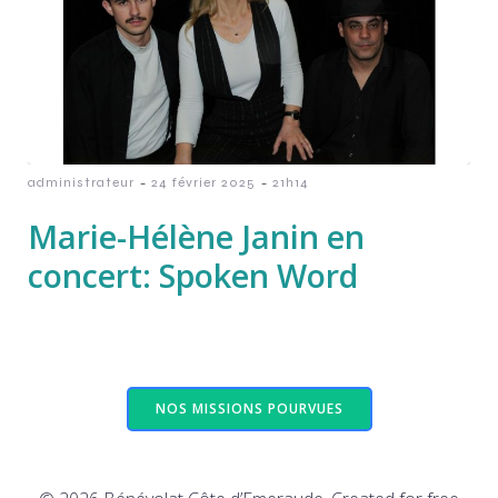
-
-
administrateur
24 février 2025
21h14
Marie-Hélène Janin en
concert: Spoken Word
NOS MISSIONS POURVUES