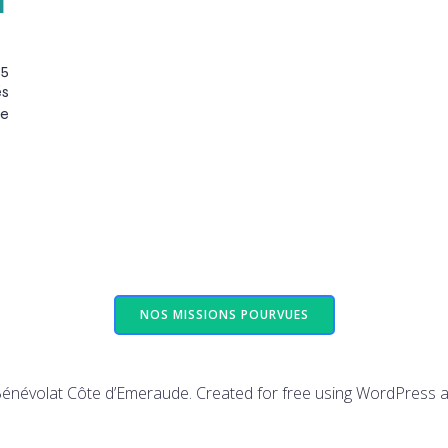
H
5
és
de
NOS MISSIONS POURVUES
énévolat Côte d’Emeraude. Created for free using WordPress 