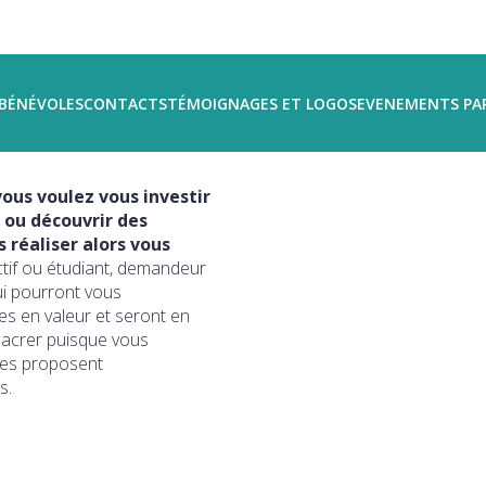
BÉNÉVOLES
CONTACTS
TÉMOIGNAGES ET LOGOS
EVENEMENTS PA
ous voulez vous investir
 ou découvrir des
réaliser alors vous
ctif ou étudiant, demandeur
ui pourront vous
s en valeur et seront en
sacrer puisque vous
ires proposent
s.