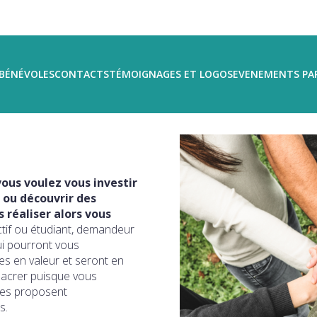
BÉNÉVOLES
CONTACTS
TÉMOIGNAGES ET LOGOS
EVENEMENTS PA
ous voulez vous investir
 ou découvrir des
réaliser alors vous
ctif ou étudiant, demandeur
ui pourront vous
s en valeur et seront en
sacrer puisque vous
ires proposent
s.