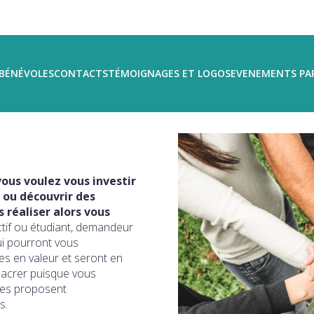
BÉNÉVOLES
CONTACTS
TÉMOIGNAGES ET LOGOS
EVENEMENTS PA
ous voulez vous investir
 ou découvrir des
réaliser alors vous
ctif ou étudiant, demandeur
ui pourront vous
s en valeur et seront en
sacrer puisque vous
ires proposent
s.