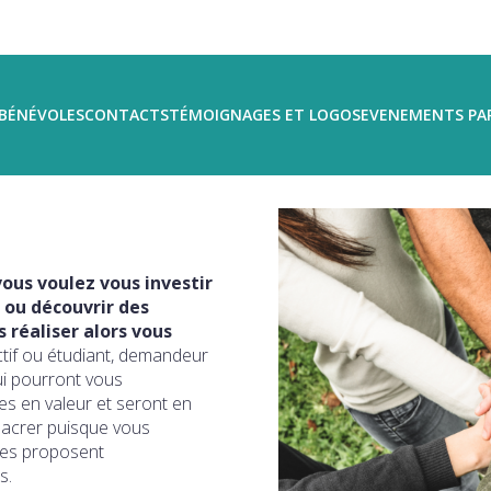
BÉNÉVOLES
CONTACTS
TÉMOIGNAGES ET LOGOS
EVENEMENTS PA
ous voulez vous investir
 ou découvrir des
réaliser alors vous
ctif ou étudiant, demandeur
ui pourront vous
s en valeur et seront en
sacrer puisque vous
ires proposent
s.