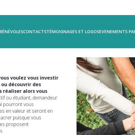
BÉNÉVOLES
CONTACTS
TÉMOIGNAGES ET LOGOS
EVENEMENTS PA
ous voulez vous investir
 ou découvrir des
réaliser alors vous
ctif ou étudiant, demandeur
ui pourront vous
s en valeur et seront en
sacrer puisque vous
ires proposent
s.