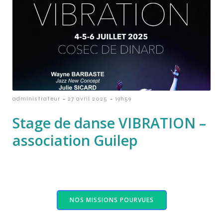
-
-
administrateur
27 avril 2025
19h59
Stage de danse VIBRATION –
association Guilep
NOS MISSIONS POURVUES