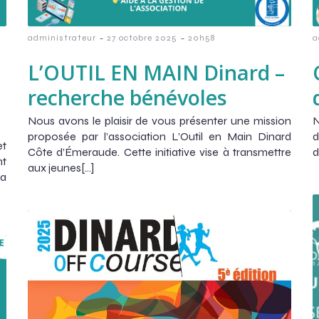
-
-
administrateur
27 octobre 2025
20h58
a
L’OUTIL EN MAIN Dinard –
recherche bénévoles
Nous avons le plaisir de vous présenter une mission
N
proposée par l’association L’Outil en Main Dinard
d
et
Côte d’Émeraude. Cette initiative vise à transmettre
d
nt
aux jeunes[…]
 a