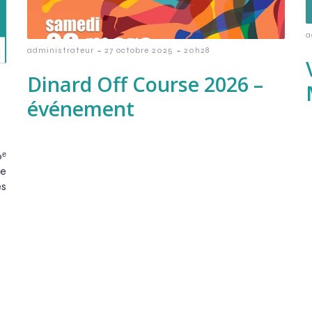
a
-
-
administrateur
27 octobre 2025
20h28
Dinard Off Course 2026 –
événement
ᵉ
se
s