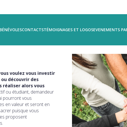
BÉNÉVOLES
CONTACTS
TÉMOIGNAGES ET LOGOS
EVENEMENTS PA
ous voulez vous investir
 ou découvrir des
réaliser alors vous
ctif ou étudiant, demandeur
ui pourront vous
s en valeur et seront en
sacrer puisque vous
ires proposent
s.