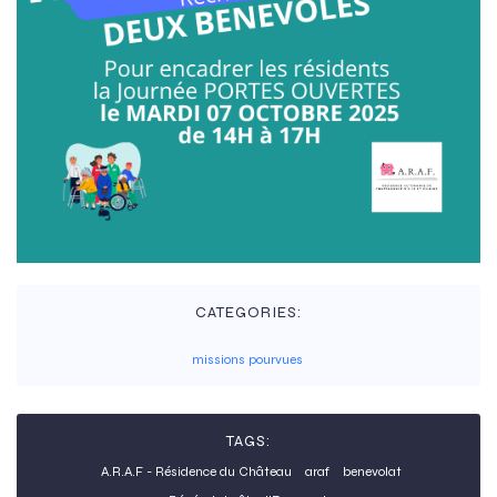
CATEGORIES:
missions pourvues
TAGS:
A.R.A.F - Résidence du Château
araf
benevolat