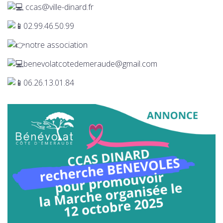
ccas@ville-dinard.fr
02.99.46.50.99
notre association
benevolatcotedemeraude@gmail.com
06.26.13.01.84