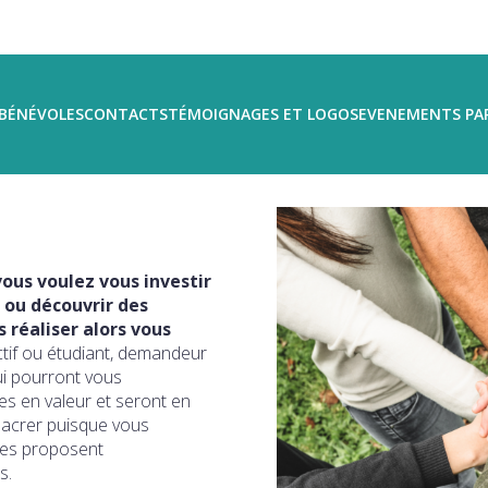
BÉNÉVOLES
CONTACTS
TÉMOIGNAGES ET LOGOS
EVENEMENTS PA
ous voulez vous investir
 ou découvrir des
réaliser alors vous
ctif ou étudiant, demandeur
ui pourront vous
s en valeur et seront en
sacrer puisque vous
ires proposent
s.