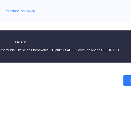
missions pourvues
TAGS:
 emeraude
missions benevoles
Pleurtuit APEL Ecole Ste Marie PLEURTUIT