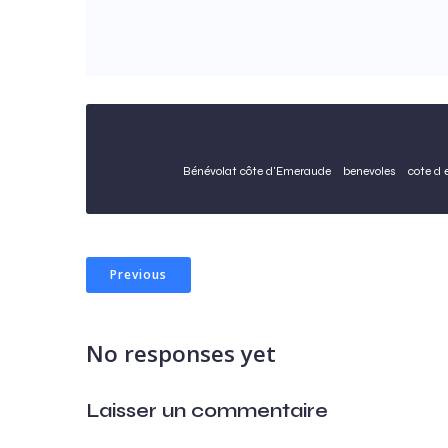
Bénévolat côte d'Emeraude
benevoles
cote d
Previous
No responses yet
Laisser un commentaire