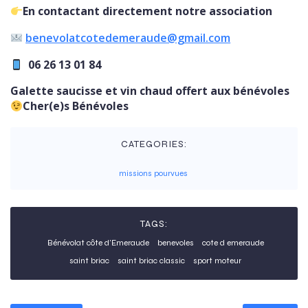
En contactant directement notre association
benevolatcotedemeraude@gmail.com
06 26 13 01 84
Galette saucisse et vin chaud offert aux bénévoles
Cher(e)s Bénévoles
CATEGORIES:
missions pourvues
TAGS:
Bénévolat côte d'Emeraude
benevoles
cote d emeraude
saint briac
saint briac classic
sport moteur