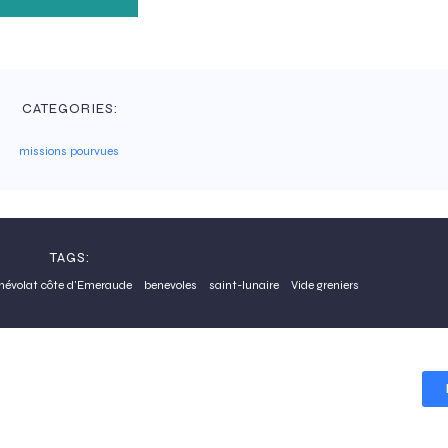
CATEGORIES:
missions pourvues
TAGS:
névolat côte d'Emeraude
benevoles
saint-lunaire
Vide greniers