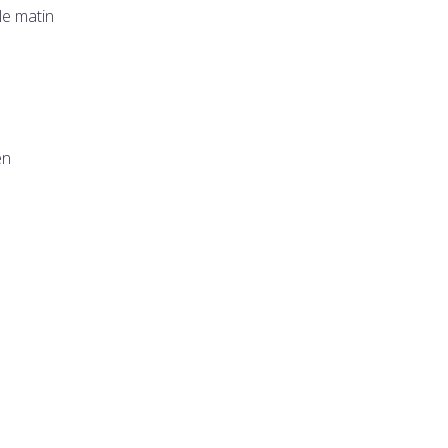
le matin
en