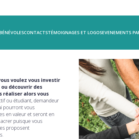
BÉNÉVOLES
CONTACTS
TÉMOIGNAGES ET LOGOS
EVENEMENTS PA
ous voulez vous investir
 ou découvrir des
réaliser alors vous
ctif ou étudiant, demandeur
ui pourront vous
s en valeur et seront en
sacrer puisque vous
ires proposent
s.