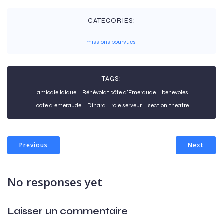
CATEGORIES:
missions pourvues
TAGS:
amicale laique
Bénévolat côte d'Emeraude
benevoles
cote d emeraude
Dinard
role serveur
section theatre
Previous
Next
No responses yet
Laisser un commentaire