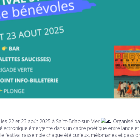
on les 22 et 23 août 2025 à Saint-Briac-sur-Mer
. Organisé pa
e électronique émergente dans un cadre poétique entre lande et
, le festival rassemble chaque été curieux, mélomanes et passi