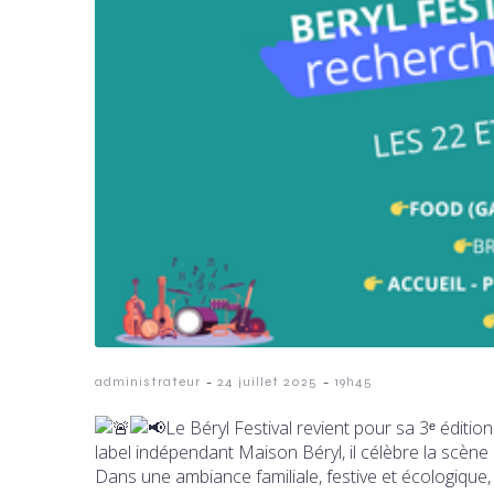
-
-
administrateur
24 juillet 2025
19h45
Le Béryl Festival revient pour sa 3ᵉ éditi
label indépendant Maison Béryl, il célèbre la scèn
Dans une ambiance familiale, festive et écologique