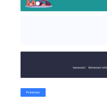
benevolat
Bénévolat côt
Previous