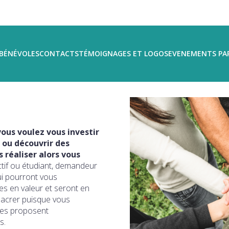
BÉNÉVOLES
CONTACTS
TÉMOIGNAGES ET LOGOS
EVENEMENTS PA
ous voulez vous investir
 ou découvrir des
réaliser alors vous
ctif ou étudiant, demandeur
ui pourront vous
s en valeur et seront en
sacrer puisque vous
ires proposent
s.