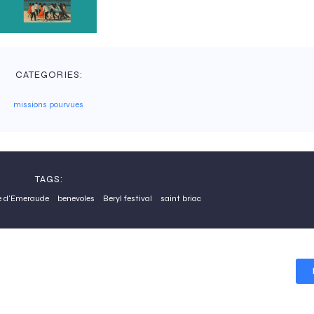
CATEGORIES:
missions pourvues
TAGS:
e d'Emeraude
benevoles
Beryl festival
saint briac