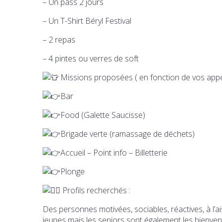
– Un pass 2 jours
– Un T-Shirt Béryl Festival
– 2 repas
– 4 pintes ou verres de soft
Missions proposées ( en fonction de vos app
Bar
Food (Galette Saucisse)
Brigade verte (ramassage de déchets)
Accueil – Point info – Billetterie
Plonge
Profils recherchés :
Des personnes motivées, sociables, réactives, à l’a
jeunes mais les seniors sont également les bienven