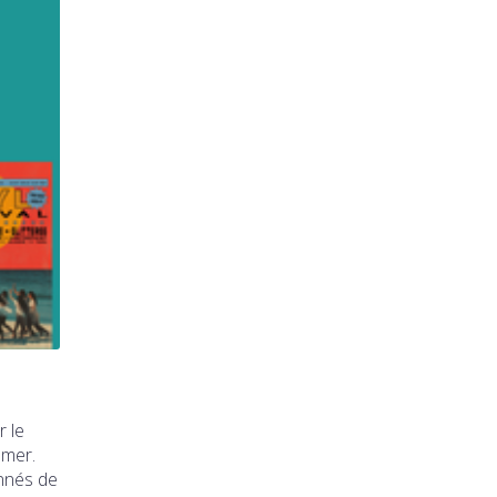
r le
 mer.
onnés de