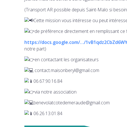
(Transport AR possible depuis Saint-Malo si besoin.
Cette mission vous intéresse ou peut intéress
de préférence directement en remplissant ce 
https://docs.google.com/…/1vB1qdz2CbZd6W
notre part)
en contactant les organisateurs
contact.maisonberyl@gmail.com
06.67.90.16.84
via notre association
benevolatcotedemeraude@gmail.com
06.26.13.01.84