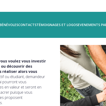
BÉNÉVOLES
CONTACTS
TÉMOIGNAGES ET LOGOS
EVENEMENTS PA
ous voulez vous investir
 ou découvrir des
réaliser alors vous
ctif ou étudiant, demandeur
ui pourront vous
s en valeur et seront en
sacrer puisque vous
ires proposent
s.