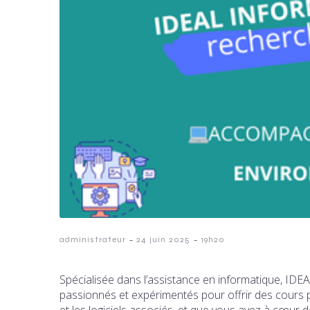
-
-
administrateur
24 juin 2025
19h20
Spécialisée dans l’assistance en informatique, I
passionnés et expérimentés pour offrir des cours pa
et les logiciels associés, et que vous avez à cœur 