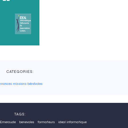
CATEGORIES:
nnonces missions bénévoles
TAGS:
d'Emeraude
benevoles
formateurs
ideal informatique