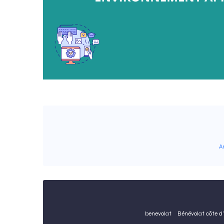
A
benevolat
Bénévolat côte 