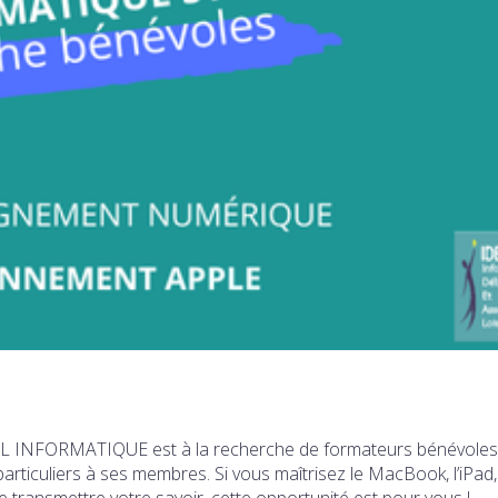
DEAL INFORMATIQUE est à la recherche de formateurs bénévoles
rticuliers à ses membres. Si vous maîtrisez le MacBook, l’iPad, 
de transmettre votre savoir, cette opportunité est pour vous !