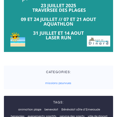
CATEGORIES:
missions pourvues
TAGS:
animation plage
benevolat
Bénévolat côte d'Emeraude
benevoles
evenements sportifs
service des sports
ville de dinard