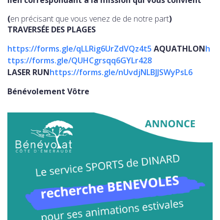
(
en précisant que vous venez de de notre part
)
TRAVERSÉE DES PLAGES
https://forms.gle/qLLRig6UrZdVQz4t5
AQUATHLON
h
ttps://forms.gle/QUHCgrsqq6GYLr428
LASER RUN
https://forms.gle/nUvdjNLBJJSWyPsL6
Bénévolement Vôtre