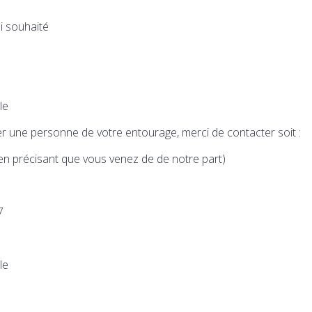
si souhaité
le
er une personne de votre entourage, merci de contacter soit :
n précisant que vous venez de de notre part)
7
le