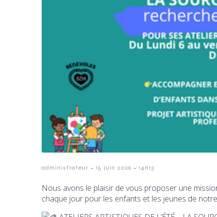
-
-
administrateur
15 juin 2026
14h13
Nous avons le plaisir de vous proposer une missio
chaque jour pour les enfants et les jeunes de notre
ATELIERS ARTISTIQUES DE L’ÉTÉ – LA SOU