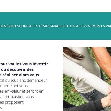
BÉNÉVOLES
CONTACTS
TÉMOIGNAGES ET LOGOS
EVENEMENTS PA
ous voulez vous investir
 ou découvrir des
réaliser alors vous
ctif ou étudiant, demandeur
ui pourront vous
s en valeur et seront en
sacrer puisque vous
ires proposent
s.