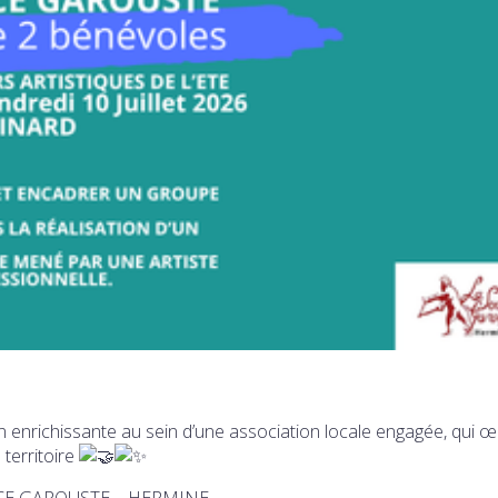
n enrichissante au sein d’une association locale engagée, qui 
 territoire
RCE GAROUSTE – HERMINE