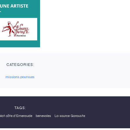
CATEGORIES:
missions pourvues
TAGS:
lat côte d'Emeraude
benevoles
La source Garouste