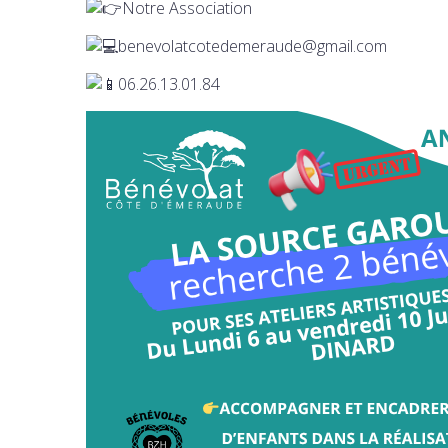
Notre Association
benevolatcotedemeraude@gmail.com
06.26.13.01.84