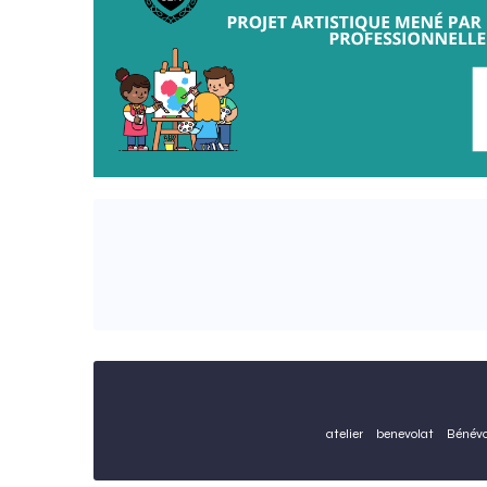
atelier
benevolat
Bénévo