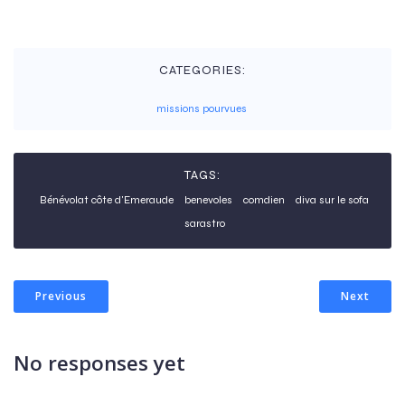
CATEGORIES:
missions pourvues
TAGS:
Bénévolat côte d'Emeraude
benevoles
comdien
diva sur le sofa
sarastro
Previous
Next
No responses yet