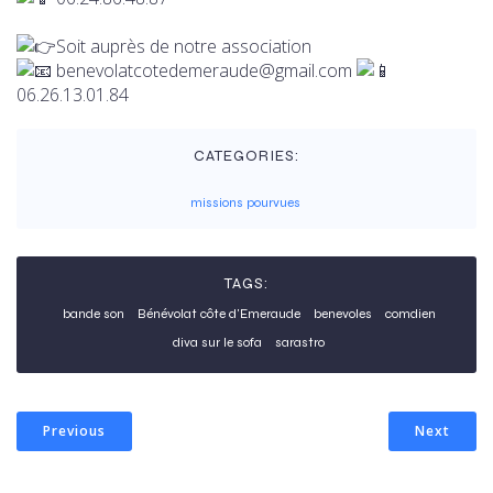
Soit auprès de notre association
benevolatcotedemeraude@gmail.com
06.26.13.01.84
CATEGORIES:
missions pourvues
TAGS:
bande son
Bénévolat côte d'Emeraude
benevoles
comdien
diva sur le sofa
sarastro
Previous
Next