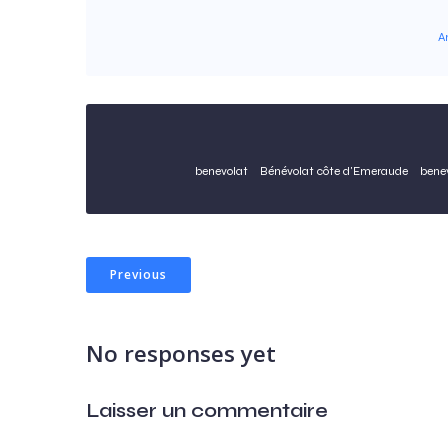
A
benevolat
Bénévolat côte d'Emeraude
bene
Previous
No responses yet
Laisser un commentaire