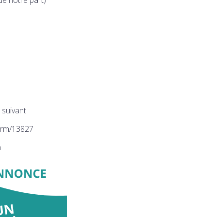
n suivant
orm/13827
n