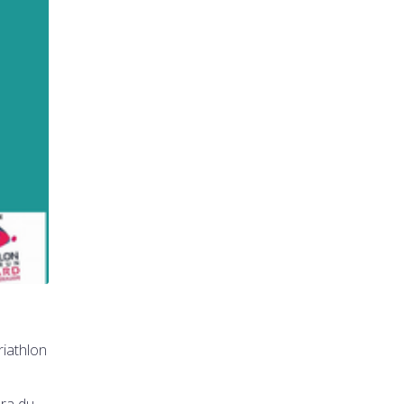
riathlon
ra du