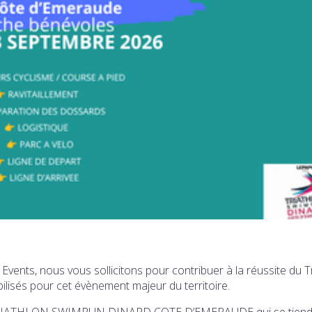
vents, nous vous sollicitons pour contribuer à la réussite du T
ilisés pour cet évènement majeur du territoire.
du TRIATHLON SWIMRUN DINARD COTE D’EMERAUDE qui se tiend