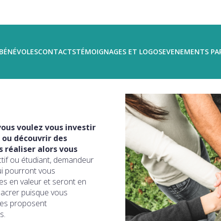
BÉNÉVOLES
CONTACTS
TÉMOIGNAGES ET LOGOS
EVENEMENTS PA
ous voulez vous investir
 ou découvrir des
réaliser alors vous
ctif ou étudiant, demandeur
ui pourront vous
s en valeur et seront en
sacrer puisque vous
ires proposent
s.