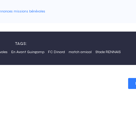
nnonces missions bénévoles
TAGS:
voles
En Avant Guingamp
FC Dinard
match amical
Stade RENNAIS