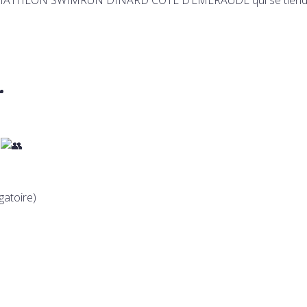
s
gatoire)