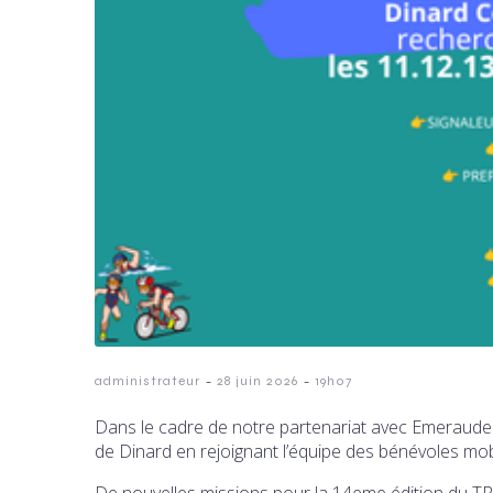
-
-
administrateur
28 juin 2026
19h07
Dans le cadre de notre partenariat avec Emeraude E
de Dinard en rejoignant l’équipe des bénévoles mob
De nouvelles missions pour la 14eme édition 