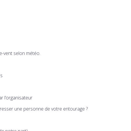
pe-vent selon météo.
rs
r l’organisateur
éresser une personne de votre entourage ?
de notre part)