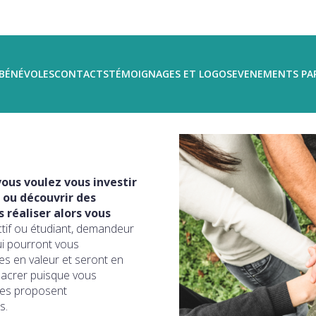
BÉNÉVOLES
CONTACTS
TÉMOIGNAGES ET LOGOS
EVENEMENTS PA
ous voulez vous investir
 ou découvrir des
réaliser alors vous
ctif ou étudiant, demandeur
ui pourront vous
s en valeur et seront en
sacrer puisque vous
ires proposent
s.