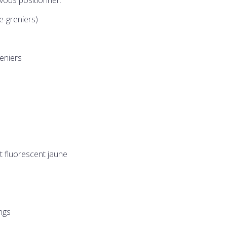
e-greniers)
reniers
et fluorescent jaune
ings