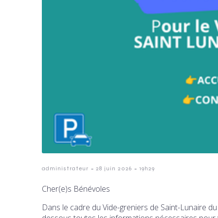
-
-
administrateur
28 juin 2026
19h29
Cher(e)s Bénévoles
Dans le cadre du Vide-greniers de Saint-Lunaire d
dessous toutes les informations nécessaires pour 