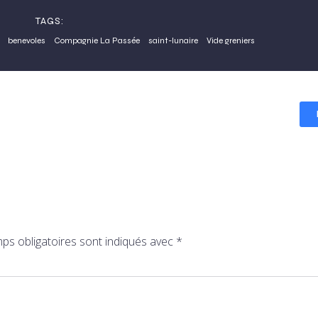
TAGS:
benevoles
Compagnie La Passée
saint-lunaire
Vide greniers
ps obligatoires sont indiqués avec
*